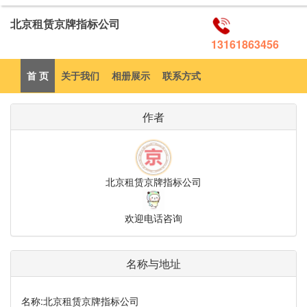
北京租赁京牌指标公司
13161863456
首 页
关于我们
相册展示
联系方式
作者
北京租赁京牌指标公司
欢迎电话咨询
名称与地址
名称:
北京租赁京牌指标公司